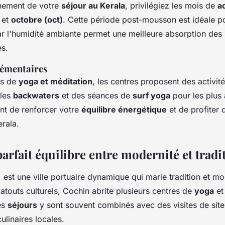
inement de votre
séjour au Kerala
, privilégiez les mois de
a
et
octobre (oct)
. Cette période post-mousson est idéale po
ar l'humidité ambiante permet une meilleure absorption des 
es.
lémentaires
es de
yoga et méditation
, les centres proposent des activité
 les
backwaters
et des séances de
surf yoga
pour les plus
ent de renforcer votre
équilibre énergétique
et de profiter
rala.
parfait équilibre entre modernité et tradi
, est une ville portuaire dynamique qui marie tradition et mo
touts culturels, Cochin abrite plusieurs centres de
yoga
et
es
séjours
y sont souvent combinés avec des visites de sites
ulinaires locales.