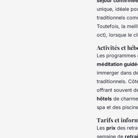
séjour confirmé
unique, idéale po
traditionnels com
Toutefois, la mei
oct
), lorsque le c
Activités et hé
Les programmes
méditation guidé
immerger dans de
traditionnels. Cô
offrant souvent d
hôtels
de charme 
spa et des piscin
Tarifs et infor
Les
prix
des retra
semaine de
retra