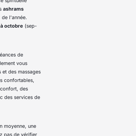
e spirituelle
es
ashrams
 de l'année.
à octobre
(
sep-
séances de
lement vous
ts et des massages
s confortables,
 confort, des
c des services de
 En moyenne, une
 pas de vérifier