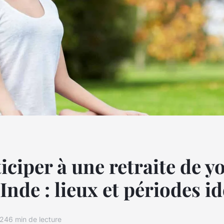
iciper à une retraite de y
Inde : lieux et périodes id
024
6 min de lecture