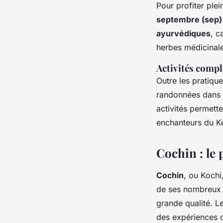
Pour profiter ple
septembre (sep)
ayurvédiques
, c
herbes médicinal
Activités comp
Outre les pratiqu
randonnées dans
activités permett
enchanteurs du Ke
Cochin : le 
Cochin
, ou Kochi
de ses nombreux a
grande qualité. L
des expériences c