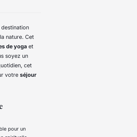
 destination
la nature. Cet
tes de yoga
et
us soyez un
uotidien, cet
r votre
séjour
e
ble pour un