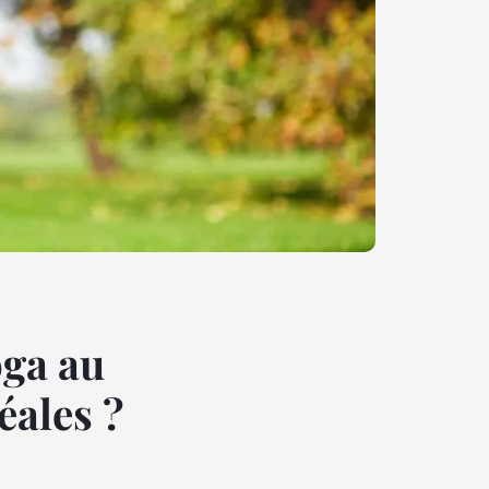
oga au
éales ?