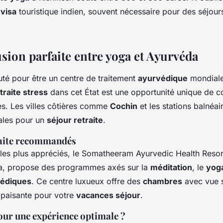
e
visa
touristique indien, souvent nécessaire pour des séjours
fusion parfaite entre yoga et Ayurvéda
uté pour être un centre de traitement
ayurvédique
mondiale
traite stress
dans cet État est une opportunité unique de 
es. Les villes côtières comme
Cochin
et les stations balné
ales pour un
séjour retraite
.
raite recommandés
 les plus appréciés, le Somatheeram Ayurvedic Health Resort
a, propose des programmes axés sur la
méditation
, le
yog
édiques
. Ce centre luxueux offre des
chambres
avec vue s
paisante pour votre
vacances séjour
.
our une expérience optimale ?