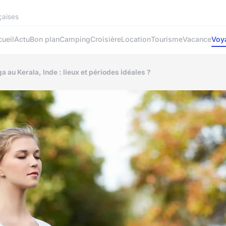
çaises
ueil
Actu
Bon plan
Camping
Croisière
Location
Tourisme
Vacance
Voy
a au Kerala, Inde : lieux et périodes idéales ?