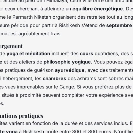
e
. Située au pied de l'Himalaya, cette ville offre une ambianc
ur ceux cherchant à atteindre un
équilibre énergétique
. D
me le Parmarth Niketan organisent des retraites tout au long
lleure période pour partir à Rishikesh s'étend de
septembre 
limat est agréablement frais.
bergement
 de
yoga et méditation
incluent des
cours
quotidiens, des 
e
et des ateliers de
philosophie yogique
. Vous pouvez éga
s pratiques de guérison
ayurvédique
, avec des traitemen
té hébergement, les
chambres
des ashrams sont sobres mai
es vues imprenables sur le Gange. Si vous préférez plus de
situés à proximité peuvent compléter votre expérience ave
es.
mations pratiques
ites varient en fonction de la durée et des services inclus.
ite yoga
à Rishikesh coûte entre 300 et 800 euros. N'oubliez