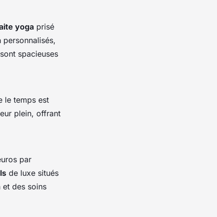
aite yoga
prisé
a
personnalisés,
sont spacieuses
e le temps est
eur plein, offrant
euros par
ls
de luxe situés
a
et des soins