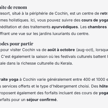
aite de renom
esort, situé à la périphérie de Cochin, est un centre de
retr
es holistiques. Ici, vous pouvez suivre des
cours de yog
éditation et des traitements
ayurvédiques
. Les
chambres
ffrant une vue sur les jardins luxuriants du centre.
odes pour partir
 pour visiter Cochin va de
août à octobre
(
aug-oct
), lorsqu
C'est également la saison où les festivals culturels battent l
le dans la richesse culturelle du Kerala.
raite yoga
à Cochin varie généralement entre 400 et 1000 
s services offerts et le type d'hébergement choisi. Des
hôte
roposent également des forfaits incluant des cours de
yog
arfaits pour un
séjour confirmé
.