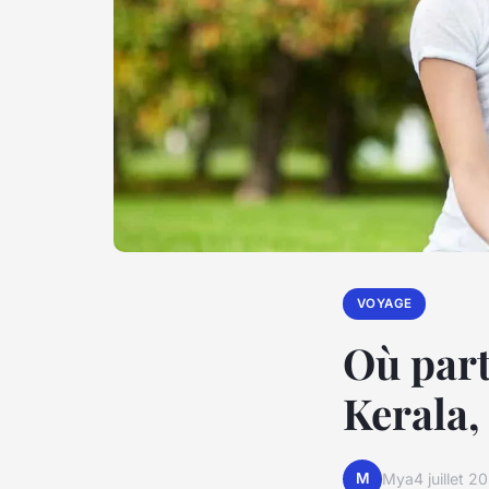
VOYAGE
Où part
Kerala, 
M
Mya
4 juillet 2