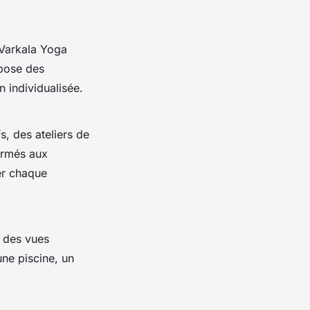
 Varkala Yoga
opose des
 individualisée.
s, des ateliers de
ormés aux
der chaque
c des vues
ne piscine, un